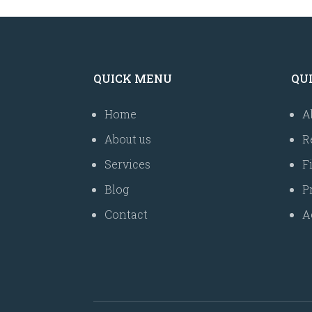
QUICK MENU
QU
Home
A
About us
R
Services
F
Blog
P
Contact
A