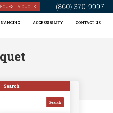
(860) 370-9997
EQUEST A QUOTE
INANCING
ACCESSIBILITY
CONTACT US
iquet
Search