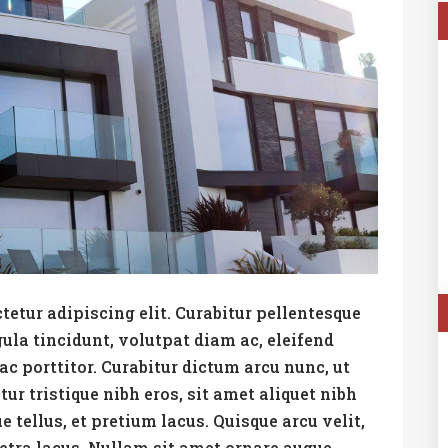
etur adipiscing elit. Curabitur pellentesque
ula tincidunt, volutpat diam ac, eleifend
ac porttitor. Curabitur dictum arcu nunc, ut
ur tristique nibh eros, sit amet aliquet nibh
tellus, et pretium lacus. Quisque arcu velit,
etra lacus. Nullam sit amet ornare augue.