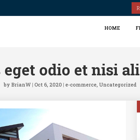
R
HOME
F
 eget odio et nisi al
by
BrianW
|
Oct 6, 2020
|
e-commerce
,
Uncategorized