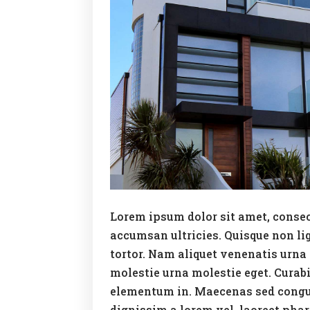
Lorem ipsum dolor sit amet, consect
accumsan ultricies. Quisque non lig
tortor. Nam aliquet venenatis urna 
molestie urna molestie eget. Curabit
elementum in. Maecenas sed congue 
dignissim a lorem vel, laoreet phar