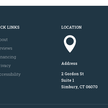
ICK LINKS
LOCATION

bout
eviews
inancing
Address
rivacy
2 Gordon St
ccessibility
Suite 1
Simbury, CT 06070